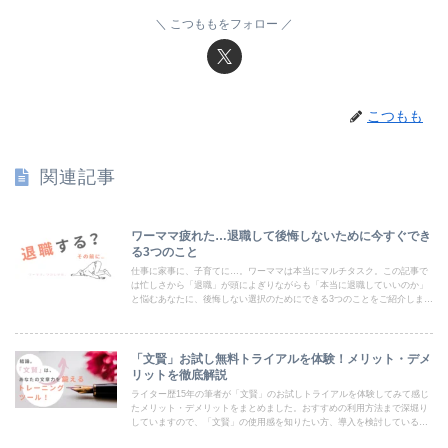
こつももをフォロー
こつもも
関連記事
ワーママ疲れた…退職して後悔しないために今すぐでき
る3つのこと
仕事に家事に、子育てに…。ワーママは本当にマルチタスク。この記事で
は忙しさから「退職」が頭によぎりながらも「本当に退職していいのか」
と悩むあなたに、後悔しない選択のためにできる3つのことをご紹介しま
す。いずれも働きながら、今すぐできることばかり。現状を何とか変えた
いと考えているワーママさんの助けになれば幸いです。
「文賢」お試し無料トライアルを体験！メリット・デメ
リットを徹底解説
ライター歴15年の筆者が「文賢」のお試しトライアルを体験してみて感じ
たメリット・デメリットをまとめました。おすすめの利用方法まで深堀り
していますので、「文賢」の使用感を知りたい方、導入を検討している方
はぜひご参考ください。