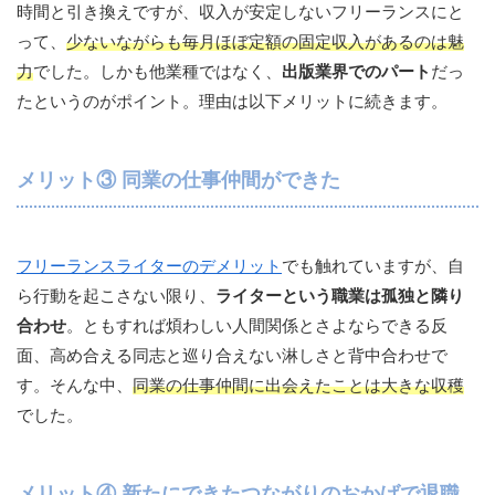
時間と引き換えですが、収入が安定しないフリーランスにと
って、
少ないながらも毎月ほぼ定額の固定収入があるのは魅
力
でした。しかも他業種ではなく、
出版業界でのパート
だっ
たというのがポイント。理由は以下メリットに続きます。
メリット③ 同業の仕事仲間ができた
フリーランスライターのデメリット
でも触れていますが、自
ら行動を起こさない限り、
ライターという職業は孤独と隣り
合わせ
。ともすれば煩わしい人間関係とさよならできる反
面、高め合える同志と巡り合えない淋しさと背中合わせで
す。そんな中、
同業の仕事仲間に出会えたことは大きな収穫
でした。
メリット④ 新たにできたつながりのおかげで退職