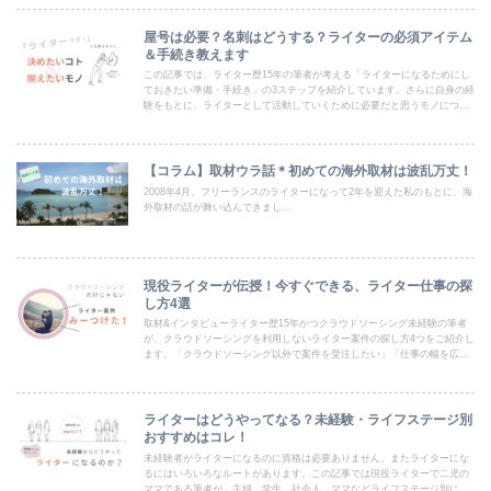
屋号は必要？名刺はどうする？ライターの必須アイテム
＆手続き教えます
この記事では、ライター歴15年の筆者が考える「ライターになるためにし
ておきたい準備・手続き」の3ステップを紹介しています。さらに自身の経
験をもとに、ライターとして活動していくために必要だと思うモノについ
ても解説。ライターとして独立しようと考えている人はぜひ参考にしてみ
てください。
【コラム】取材ウラ話＊初めての海外取材は波乱万丈！
2008年4月。フリーランスのライターになって2年を迎えた私のもとに、海
外取材の話が舞い込んできまし...
現役ライターが伝授！今すぐできる、ライター仕事の探
し方4選
取材&インタビューライター歴15年かつクラウドソーシング未経験の筆者
が、クラウドソーシングを利用しないライター案件の探し方4つをご紹介し
ます。「クラウドソーシング以外で案件を受注したい」「仕事の幅を広げ
たい」そんな駆け出しライターさんはぜひご一読ください。
ライターはどうやってなる？未経験・ライフステージ別
おすすめはコレ！
未経験者がライターになるのに資格は必要ありません。またライターにな
るにはいろいろなルートがあります。この記事では現役ライターで二児の
ママである筆者が、主婦、学生、社会人、ママなどライフステージ別に、