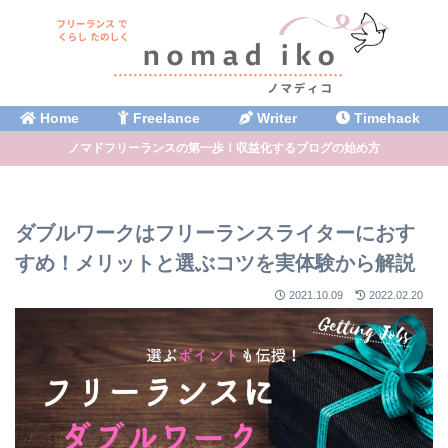
Home
Freelance
Writer
Timehack
ノマドフリーランスの第一歩！収益化するブログの始め方
ダブルワークはフリーランスライターにおす
すめ！メリットと選ぶコツを実体験から解説
2021.10.09
2022.02.20